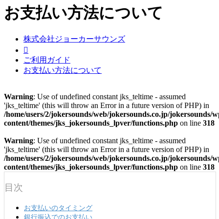
お支払い方法について
株式会社ジョーカーサウンズ

ご利用ガイド
お支払い方法について
Warning
: Use of undefined constant jks_teltime - assumed
'jks_teltime' (this will throw an Error in a future version of PHP) in
/home/users/2/jokersounds/web/jokersounds.co.jp/jokersounds/w
content/themes/jks_jokersounds_lpver/functions.php
on line
318
Warning
: Use of undefined constant jks_teltime - assumed
'jks_teltime' (this will throw an Error in a future version of PHP) in
/home/users/2/jokersounds/web/jokersounds.co.jp/jokersounds/w
content/themes/jks_jokersounds_lpver/functions.php
on line
318
目次
お支払いのタイミング
銀行振込でのお支払い