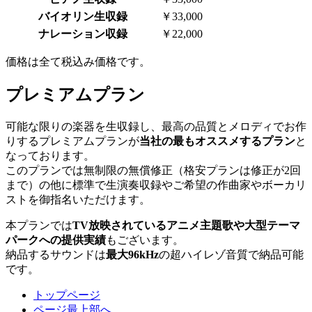
バイオリン生収録
￥33,000
ナレーション収録
￥22,000
価格は全て税込み価格です。
プレミアムプラン
可能な限りの楽器を生収録し、最高の品質とメロディでお作
りするプレミアムプランが
当社の最もオススメするプラン
と
なっております。
このプランでは無制限の無償修正（格安プランは修正が2回
まで）の他に標準で生演奏収録やご希望の作曲家やボーカリ
ストを御指名いただけます。
本プランでは
TV放映されているアニメ主題歌や大型テーマ
パークへの提供実績
もございます。
納品するサウンドは
最大96kHz
の超ハイレゾ音質で納品可能
です。
トップページ
ページ最上部へ