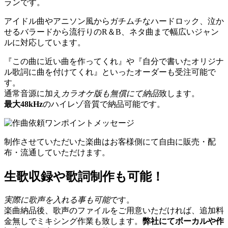
ランです。
アイドル曲やアニソン風からガチムチなハードロック、泣か
せるバラードから流行りのR＆B、ネタ曲まで幅広いジャン
ルに対応しています。
『この曲に近い曲を作ってくれ』や『自分で書いたオリジナ
ル歌詞に曲を付けてくれ』といったオーダーも受注可能で
す。
通常音源に加え
カラオケ版も無償にて納品
致します。
最大48kHz
のハイレゾ音質で納品可能です。
制作させていただいた楽曲はお客様側にて自由に販売・配
布・流通していただけます。
生歌収録や歌詞制作も可能！
実際に歌声を入れる事も可能
です。
楽曲納品後、歌声のファイルをご用意いただければ、追加料
金無しでミキシング作業も致します。
弊社にてボーカルや作